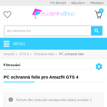
775 350 625
Můj účet
Přihlášení
0
MENU
»
»
»
Amazfit
GTS 4
Ochranné fólie
PC ochranná folie
Filtrování
PC ochranná folie pro Amazfit GTS 4
Tomuto filtru bohužel neodpovídá žádný produkt :(