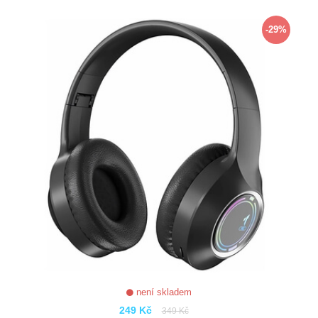
ZOBRAZIT
-29%
není skladem
249 Kč
349 Kč