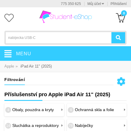
775 350 625
Můj účet
Přihlášení
0
MENU
»
Apple
iPad Air 11" (2025)
Filtrování
Příslušenství pro Apple iPad Air 11" (2025)
Obaly, pouzdra a kryty
Ochranná skla a folie
4
4
Sluchátka a reproduktory
Nabíječky
14
78