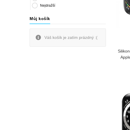
Nejdražší
Můj košík
Váš košík je zatím prázdný :(
Siliko
Appl