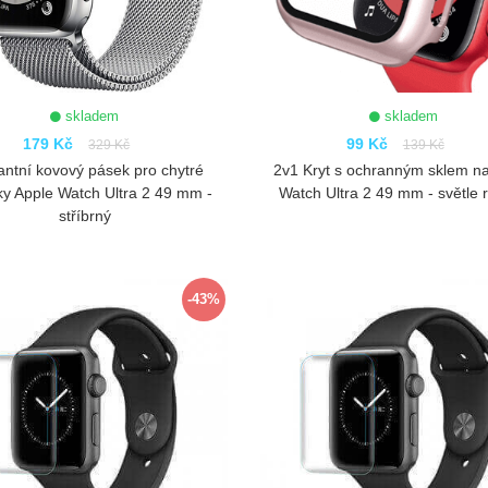
skladem
skladem
179 Kč
99 Kč
329 Kč
139 Kč
antní kovový pásek pro chytré
2v1 Kryt s ochranným sklem n
ky Apple Watch Ultra 2 49 mm -
Watch Ultra 2 49 mm - světle 
stříbrný
ZOBRAZIT
ZOBRAZIT
-43%