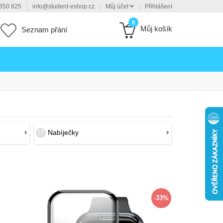
350 625
info@student-eshop.cz
Můj účet
Přihlášení
0
Můj košík
Seznam přání
Nabíječky
27
-33%