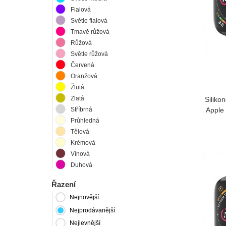
Fialová
Světle fialová
Tmavě růžová
Růžová
Světle růžová
Červená
Oranžová
Žlutá
Zlatá
Siliko
Apple
Stříbrná
Průhledná
Tělová
Krémová
Vínová
Duhová
Řazení
Nejnovější
Nejprodávanější
Nejlevnější