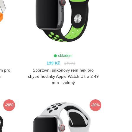
skladem
199 Kč
249 Kč
em pro
Sportovní silikonový řemínek pro
mm
chytré hodinky Apple Watch Ultra 2 49
mm - zelený
ZOBRAZIT
-20%
-20%