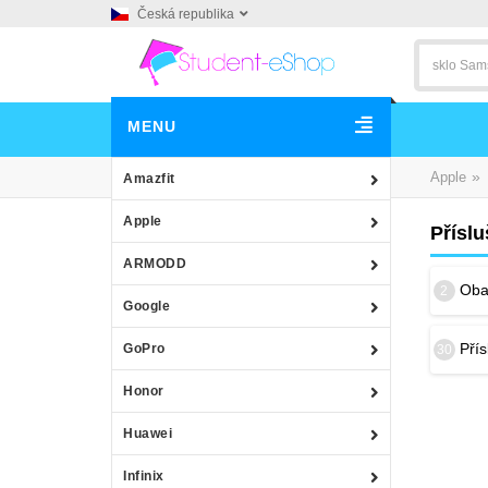
Česká republika
MENU
»
Apple
Amazfit
Apple
Příslu
ARMODD
Obal
2
Google
Přís
GoPro
30
Honor
Huawei
Infinix