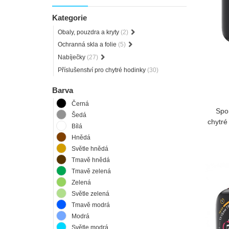
Kategorie
Obaly, pouzdra a kryty
(2)
Ochranná skla a folie
(5)
Nabíječky
(27)
Příslušenství pro chytré hodinky
(30)
Barva
Černá
Spo
Šedá
chytré
Bílá
Hnědá
Světle hnědá
Tmavě hnědá
Tmavě zelená
Zelená
Světle zelená
Tmavě modrá
Modrá
Světle modrá