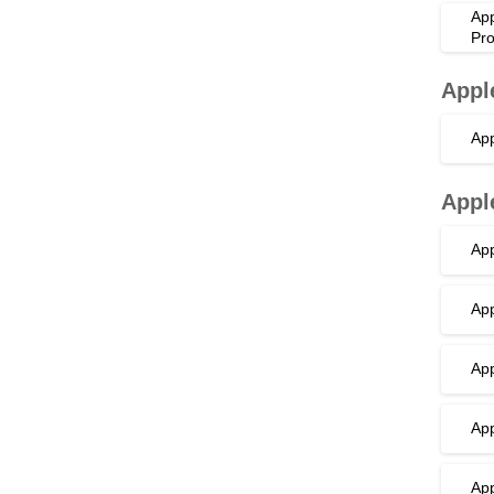
App
Pro
Appl
App
Appl
App
App
App
App
App