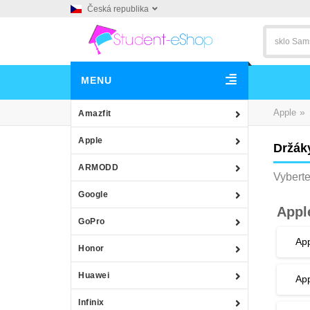
Česká republika
MENU
»
Apple
Amazfit
Apple
Držák
ARMODD
Vyberte
Google
Appl
GoPro
App
Honor
Huawei
App
Infinix