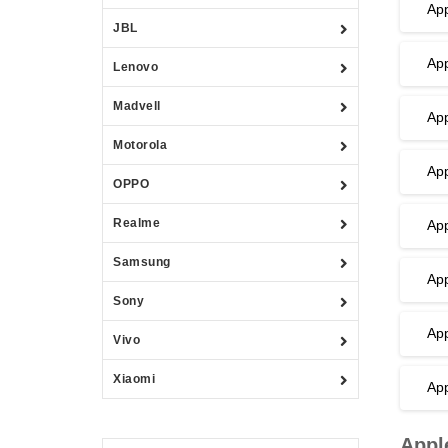
App
JBL
App
Lenovo
Madvell
App
Motorola
App
OPPO
Realme
Ap
Samsung
Ap
Sony
Ap
Vivo
Xiaomi
App
Appl