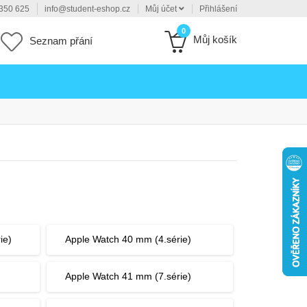
350 625
info@student-eshop.cz
Můj účet
Přihlášení
0
Můj košík
Seznam přání
ie)
Apple Watch 40 mm (4.série)
Apple Watch 41 mm (7.série)