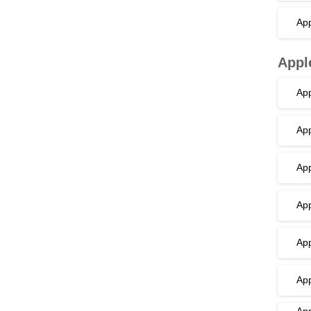
App
Appl
App
App
App
App
App
App
App