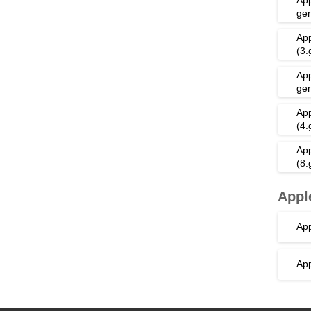
ge
App
(3.
App
ge
App
(4.
App
(8.
Appl
App
App