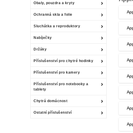
Obaly, pouzdra a kryty
App
Ochranná skla a folie
Sluchátka a reproduktory
App
Nabíječky
App
Držáky
Ap
Příslušenství pro chytré hodinky
Příslušenství pro kamery
App
Příslušenství pro notebooky a
tablety
App
Chytrá domácnost
App
Ostatní příslušenství
App