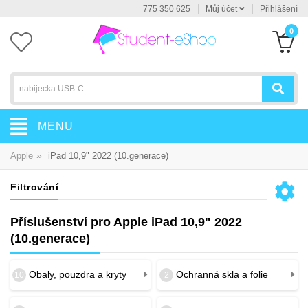
775 350 625
Můj účet
Přihlášení
0
MENU
»
Apple
iPad 10,9" 2022 (10.generace)
Filtrování
Příslušenství pro Apple iPad 10,9" 2022
(10.generace)
Obaly, pouzdra a kryty
Ochranná skla a folie
10
2