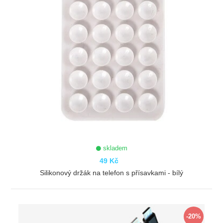
skladem
49 Kč
Silikonový držák na telefon s přísavkami - bílý
ZOBRAZIT
-20%