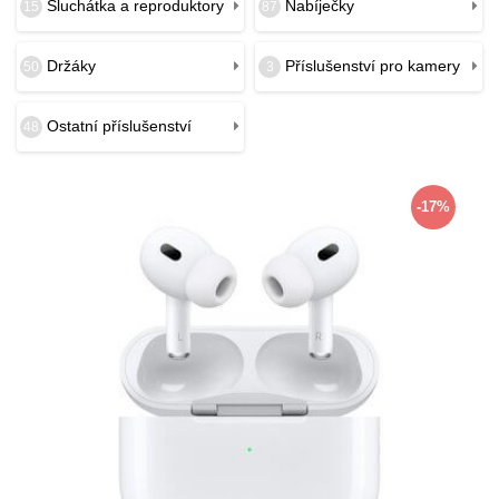
Sluchátka a reproduktory
Nabíječky
15
87
Držáky
Příslušenství pro kamery
50
3
Ostatní příslušenství
48
-17%