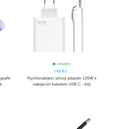
skladem
749 Kč
agsafe
Rychlonabíjecí síťový adaptér 120W s
á
nabíjecím kabelem USB C - bílý
ZOBRAZIT