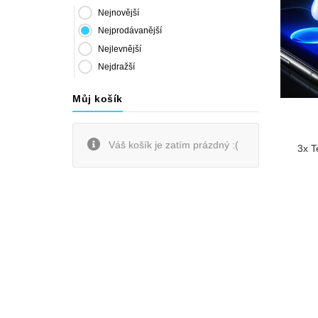
Nejnovější
Nejprodávanější
Nejlevnější
Nejdražší
Můj košík
Váš košík je zatím prázdný :(
3x T