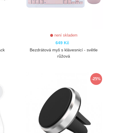
není skladem
649 Kč
ack
Bezdrátová myš s klávesnicí - světle
růžová
ZOBRAZIT
-25%