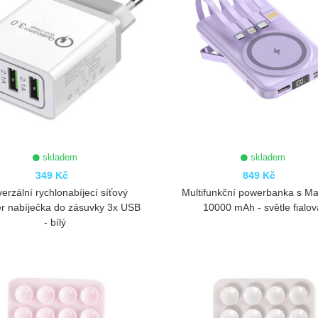
skladem
skladem
349 Kč
849 Kč
verzální rychlonabíjecí síťový
Multifunkční powerbanka s M
r nabíječka do zásuvky 3x USB
10000 mAh - světle fialov
- bílý
ZOBRAZIT
ZOBRAZIT