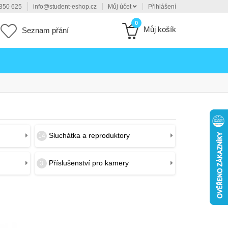
350 625
info@student-eshop.cz
Můj účet
Přihlášení
0
Můj košík
Seznam přání
Sluchátka a reproduktory
14
Příslušenství pro kamery
3