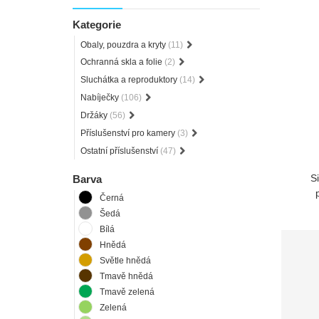
Kategorie
Obaly, pouzdra a kryty
(11)
Ochranná skla a folie
(2)
Sluchátka a reproduktory
(14)
Nabíječky
(106)
Držáky
(56)
Příslušenství pro kamery
(3)
Ostatní příslušenství
(47)
S
Barva
Černá
Šedá
Bílá
Hnědá
Světle hnědá
Tmavě hnědá
Tmavě zelená
Zelená