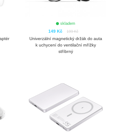
skladem
149 Kč
199 Kč
aptér
Univerzální magnetický držák do auta
k uchycení do ventilační mřížky
stříbrný
ZOBRAZIT