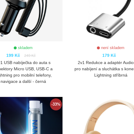
skladem
není skladem
199 Kč
179 Kč
249 Kč
1 USB nabíječka do auta s
2v1 Redukce a adaptér Audio
nektory Micro USB, USB-C a
pro nabíjení a sluchátka s kon
ghtning pro mobilní telefony,
Lightning stříbrná
navigace a další - černá
ZOBRAZIT
ZOBRAZIT
-33%