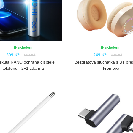
skladem
skladem
399 Kč
249 Kč
597 Kč
349 Kč
ekutá NANO ochrana displeje
Bezdrátová sluchátka s BT pře
telefonu - 2+1 zdarma
- krémová
ZOBRAZIT
ZOBRAZIT