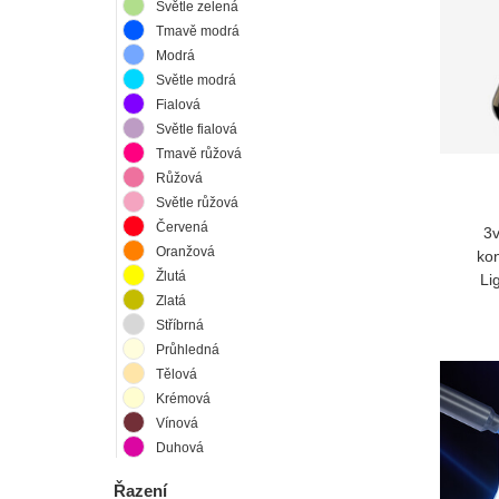
Světle zelená
Tmavě modrá
Modrá
Světle modrá
Fialová
Světle fialová
Tmavě růžová
Růžová
Světle růžová
Červená
3v
Oranžová
ko
Žlutá
Li
Zlatá
Stříbrná
Průhledná
Tělová
Krémová
Vínová
Duhová
Řazení