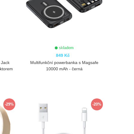
skladem
849 Kč
 Jack
Multifunkční powerbanka s Magsafe
ektorem
10000 mAh - černá
ZOBRAZIT
-29%
-20%