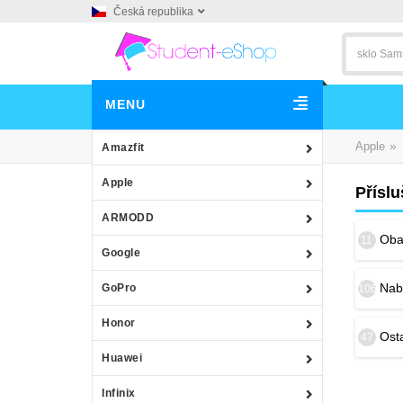
Česká republika
MENU
»
Apple
Amazfit
Apple
Příslu
ARMODD
Obal
11
Google
Nab
GoPro
106
Honor
Osta
47
Huawei
Infinix