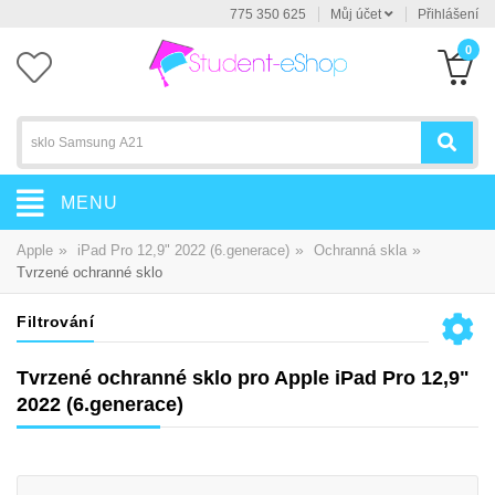
775 350 625
Můj účet
Přihlášení
0
MENU
»
»
»
Apple
iPad Pro 12,9" 2022 (6.generace)
Ochranná skla
Tvrzené ochranné sklo
Filtrování
Tvrzené ochranné sklo pro Apple iPad Pro 12,9"
2022 (6.generace)