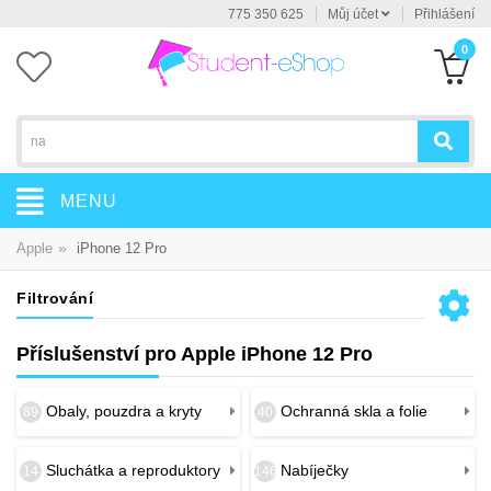
775 350 625
Můj účet
Přihlášení
0
MENU
»
Apple
iPhone 12 Pro
Filtrování
Příslušenství pro Apple iPhone 12 Pro
Obaly, pouzdra a kryty
Ochranná skla a folie
89
40
Sluchátka a reproduktory
Nabíječky
14
146