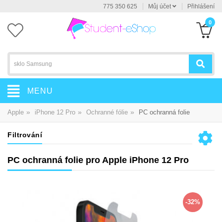
775 350 625
Můj účet
Přihlášení
0
MENU
»
»
»
Apple
iPhone 12 Pro
Ochranné fólie
PC ochranná folie
Filtrování
PC ochranná folie pro Apple iPhone 12 Pro
-32%