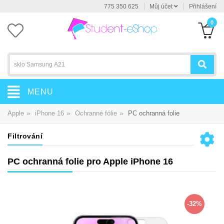
775 350 625
Můj účet
Přihlášení
0
MENU
»
»
»
Apple
iPhone 16
Ochranné fólie
PC ochranná folie
Filtrování
PC ochranná folie pro Apple iPhone 16
-32%