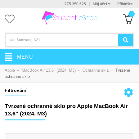
775 350 625
Můj účet
Přihlášení
0
MENU
»
»
»
Apple
MacBook Air 13,6" (2024, M3)
Ochranná skla
Tvrzené
ochranné sklo
Filtrování
Tvrzené ochranné sklo pro Apple MacBook Air
13,6" (2024, M3)