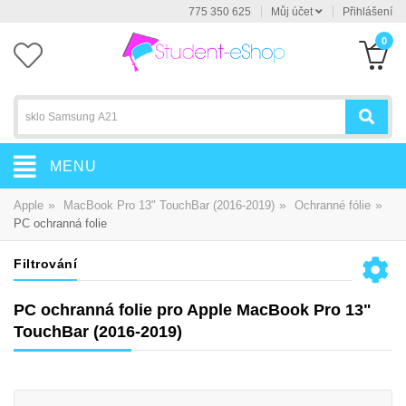
775 350 625
Můj účet
Přihlášení
0
MENU
»
»
»
Apple
MacBook Pro 13" TouchBar (2016-2019)
Ochranné fólie
PC ochranná folie
Filtrování
PC ochranná folie pro Apple MacBook Pro 13"
TouchBar (2016-2019)