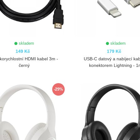
skladem
skladem
149 Kč
179 Kč
korychlostní HDMI kabel 3m -
USB-C datový a nabíjecí kab
černý
konektorem Lightning - 
ZOBRAZIT
ZOBRAZIT
-29%