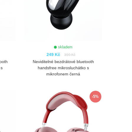
skladem
249 Kč
399 Kč
tooth
Neviditelné bezdrátové bluetooth
 s
handsfree mikrosluchátko s
mikrofonem černá
ZOBRAZIT
-5%