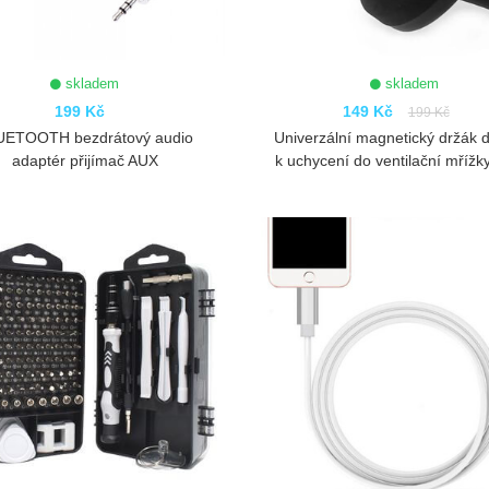
skladem
skladem
199 Kč
149 Kč
199 Kč
UETOOTH bezdrátový audio
Univerzální magnetický držák 
adaptér přijímač AUX
k uchycení do ventilační mřížk
ZOBRAZIT
ZOBRAZIT