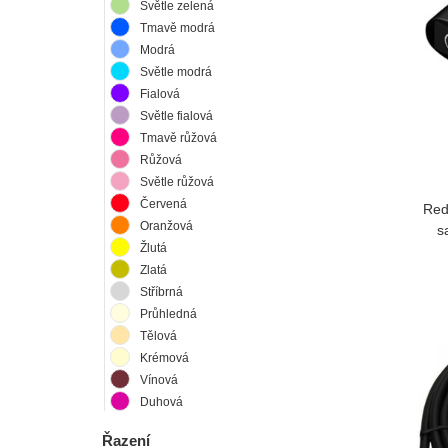
Světle zelená
Tmavě modrá
Modrá
Světle modrá
Fialová
Světle fialová
Tmavě růžová
Růžová
Světle růžová
Červená
Red
Oranžová
s
Žlutá
Zlatá
Stříbrná
Průhledná
Tělová
Krémová
Vínová
Duhová
Řazení