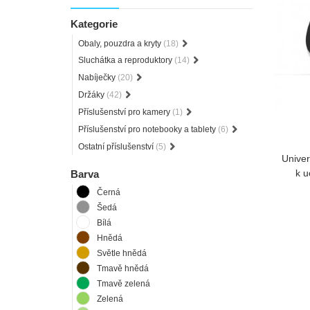
Kategorie
Obaly, pouzdra a kryty
(18)
Sluchátka a reproduktory
(14)
Nabíječky
(20)
Držáky
(42)
Příslušenství pro kamery
(1)
Příslušenství pro notebooky a tablety
(6)
Ostatní příslušenství
(5)
Univer
k u
Barva
Černá
Šedá
Bílá
Hnědá
Světle hnědá
Tmavě hnědá
Tmavě zelená
Zelená