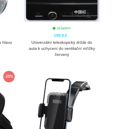
skladem
199 Kč
s hlavu
Univerzální teleskopický držák do
auta k uchycení do ventilační mřížky
červený
ZOBRAZIT
-25%