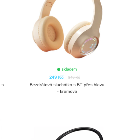
skladem
249 Kč
349 Kč
 s
Bezdrátová sluchátka s BT přes hlavu
- krémová
ZOBRAZIT