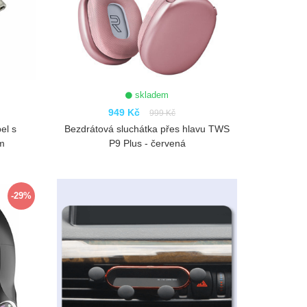
skladem
949 Kč
999 Kč
el s
Bezdrátová sluchátka přes hlavu TWS
1m
P9 Plus - červená
ZOBRAZIT
-29%