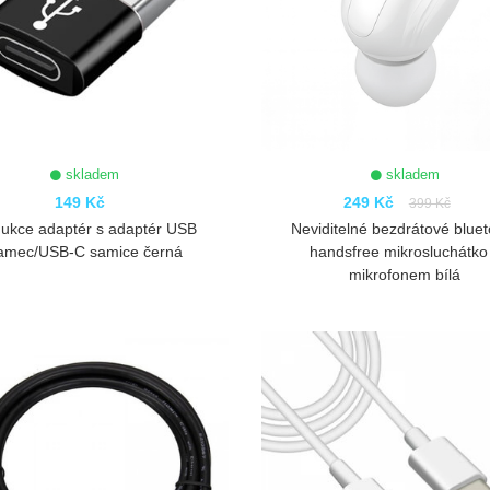
skladem
skladem
149 Kč
249 Kč
399 Kč
ukce adaptér s adaptér USB
Neviditelné bezdrátové blue
amec/USB-C samice černá
handsfree mikrosluchátko
mikrofonem bílá
ZOBRAZIT
ZOBRAZIT