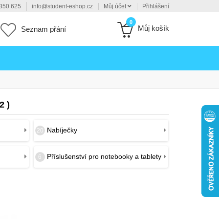
350 625
info@student-eshop.cz
Můj účet
Přihlášení
0
Můj košík
Seznam přání
2 )
Nabíječky
20
Příslušenství pro notebooky a tablety
6