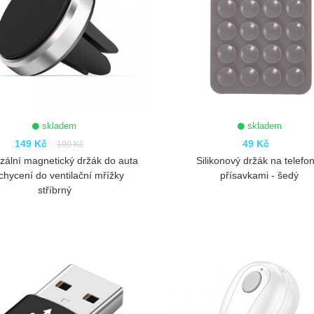
skladem
skladem
149 Kč
49 Kč
199 Kč
zální magnetický držák do auta
Silikonový držák na telefon
chycení do ventilační mřížky
přísavkami - šedý
stříbrný
ZOBRAZIT
ZOBRAZIT