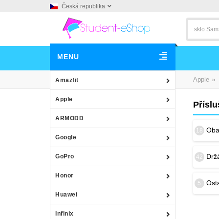
Česká republika
MENU
»
Apple
Amazfit
Apple
Příslu
ARMODD
Obal
18
Google
Drž
GoPro
42
Honor
Osta
5
Huawei
Infinix