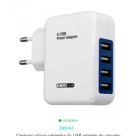
ZOBRAZIT
skladem
249 Kč
Cestovní síťová nabíječka 4x USB adaptér do zásuvky