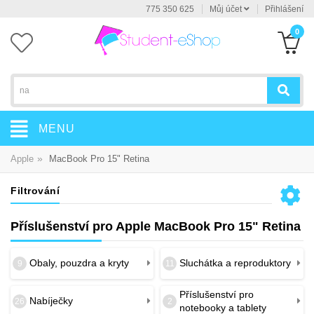
775 350 625
Můj účet
Přihlášení
0
MENU
»
Apple
MacBook Pro 15" Retina
Filtrování
Příslušenství pro Apple MacBook Pro 15" Retina
Obaly, pouzdra a kryty
Sluchátka a reproduktory
9
11
Příslušenství pro
Nabíječky
26
2
notebooky a tablety