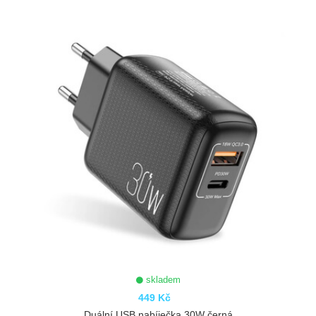
ZOBRAZIT
skladem
449 Kč
Duální USB nabíječka 30W černá