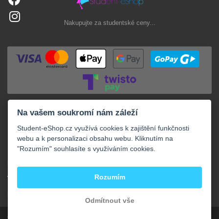
Nakupujte za studentské ceny...
Na vašem soukromí nám záleží
Student-eShop.cz využívá cookies k zajištění funkčnosti
webu a k personalizaci obsahu webu. Kliknutím na
"Rozumím" souhlasíte s využíváním cookies.
+
NAKUPOVÁNÍ
+
Rozumím
VAŠE OBJEDNÁVKY
+
KONTAKTY
Odmítnout vše
Copyright © 2013 - 2026 Student-eShop.cz