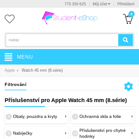
775 350 625
Můj účet
Přihlášení
0
MENU
»
Apple
Watch 45 mm (8.série)
Filtrování
Příslušenství pro Apple Watch 45 mm (8.série)
Obaly, pouzdra a kryty
Ochranná skla a folie
4
3
Příslušenství pro chytré
Nabíječky
8
18
hodinky