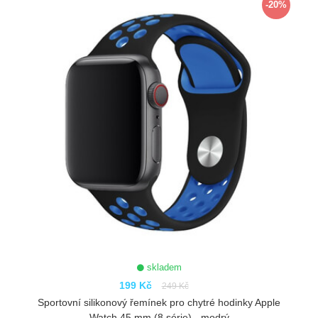
-20%
skladem
199 Kč
249 Kč
Sportovní silikonový řemínek pro chytré hodinky Apple
Watch 45 mm (8.série) - modrý