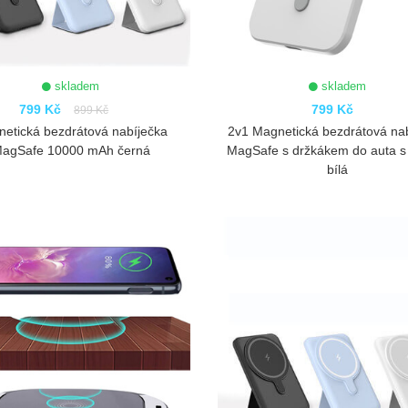
skladem
skladem
799 Kč
799 Kč
899 Kč
etická bezdrátová nabíječka
2v1 Magnetická bezdrátová na
agSafe 10000 mAh černá
MagSafe s držkákem do auta s
bílá
ZOBRAZIT
ZOBRAZIT