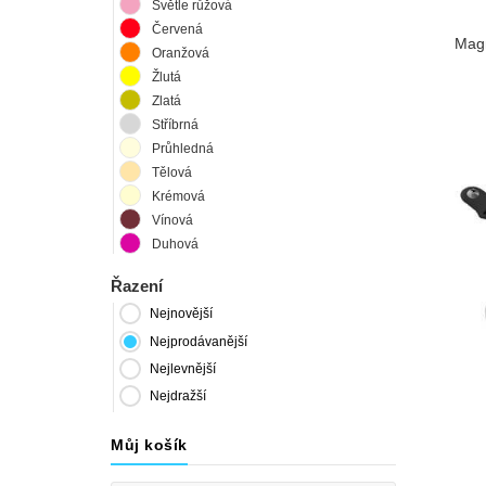
Světle růžová
Červená
Magn
Oranžová
Žlutá
Zlatá
Stříbrná
Průhledná
Tělová
Krémová
Vínová
Duhová
Řazení
Nejnovější
Nejprodávanější
Nejlevnější
Nejdražší
Můj košík