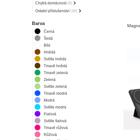
Chytrá domácnost
(8)
Ostatní příslušenství
(38)
Barva
Magnet
Černá
Šedá
Bílá
Hnědá
Světle hnědá
Tmavě hnědá
Tmavě zelená
Zelená
Světle zelená
Tmavě modrá
Modrá
Světle modrá
Fialová
Světle fialová
Tmavě růžová
Růžová