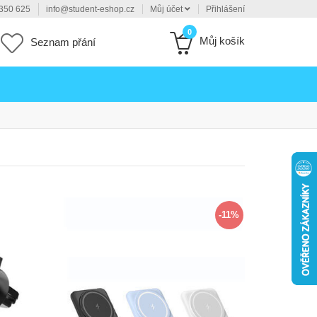
350 625
info@student-eshop.cz
Můj účet
Přihlášení
0
Můj košík
Seznam přání
-11%