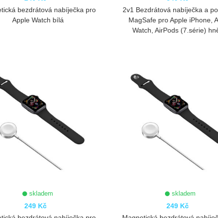
ická bezdrátová nabíječka pro
2v1 Bezdrátová nabíječka a p
Apple Watch bílá
MagSafe pro Apple iPhone, 
Watch, AirPods (7.série) h
ZOBRAZIT
ZOBRAZIT
skladem
skladem
249 Kč
249 Kč
ická bezdrátová nabíječka pro
Magnetická bezdrátová nabíje