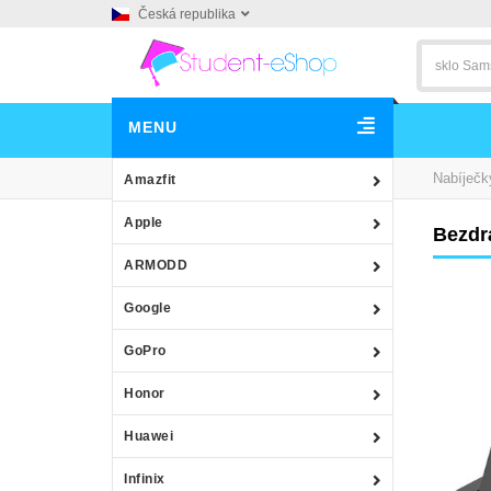
Česká republika
MENU
Nabíječk
Amazfit
Apple
Bezdr
ARMODD
Google
GoPro
Honor
Huawei
Infinix