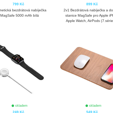
799 Kč
899 Kč
etická bezdrátová nabíječka
2v1 Bezdrátová nabíječka a d
MagSafe 5000 mAh bílá
stanice MagSafe pro Apple iP
Apple Watch, AirPods (7.série
ZOBRAZIT
ZOBRAZIT
skladem
skladem
249 Kč
549 Kč