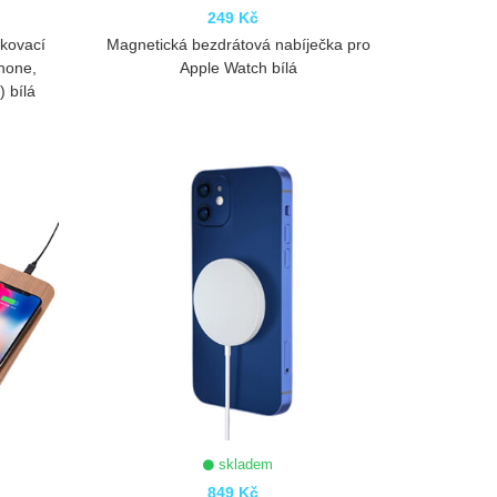
249 Kč
okovací
Magnetická bezdrátová nabíječka pro
hone,
Apple Watch bílá
) bílá
ZOBRAZIT
skladem
849 Kč