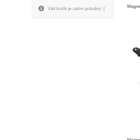
Magnet
Váš košík je zatím prázdný :(
Magnet