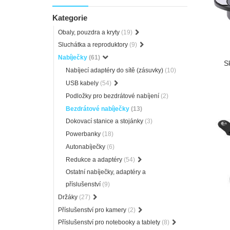
Kategorie
Obaly, pouzdra a kryty
(19)
Sluchátka a reproduktory
(9)
Nabíječky
(61)
S
Nabíjecí adaptéry do sítě (zásuvky)
(10)
USB kabely
(54)
Podložky pro bezdrátové nabíjení
(2)
Bezdrátové nabíječky
(13)
Dokovací stanice a stojánky
(3)
Powerbanky
(18)
Autonabíječky
(6)
Redukce a adaptéry
(54)
Ostatní nabíječky, adaptéry a
příslušenství
(9)
Držáky
(27)
Příslušenství pro kamery
(2)
Příslušenství pro notebooky a tablety
(8)