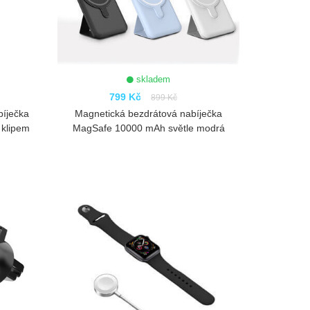
skladem
799 Kč
899 Kč
bíječka
Magnetická bezdrátová nabíječka
 klipem
MagSafe 10000 mAh světle modrá
ZOBRAZIT