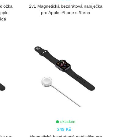
odložka
2v1 Magnetická bezdrátová nabíječka
Apple
pro Apple iPhone stříbrná
nědá
ZOBRAZIT
skladem
249 Kč
čka pro
Magnetická bezdrátová nabíječka pro