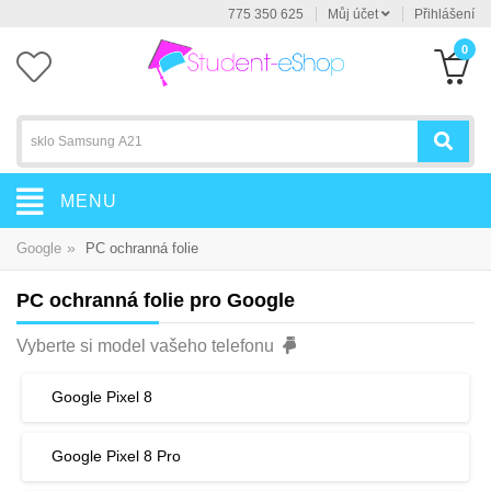
775 350 625
Můj účet
Přihlášení
0
MENU
»
Google
PC ochranná folie
PC ochranná folie pro Google
Vyberte si model vašeho telefonu
Google Pixel 8
Google Pixel 8 Pro