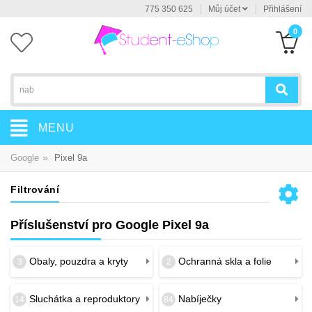
775 350 625
Můj účet
Přihlášení
0
MENU
»
Google
Pixel 9a
Filtrování
Příslušenství pro Google Pixel 9a
Obaly, pouzdra a kryty
Ochranná skla a folie
3
2
Sluchátka a reproduktory
Nabíječky
14
84