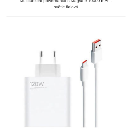
Multifunkční powerbanka s Magsafe 10000 mAh -
světle fialová
ZOBRAZIT