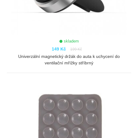
skladem
149 Kč
199 Kč
Univerzální magnetický držák do auta k uchycení do
ventilační mřížky stříbrný
ZOBRAZIT