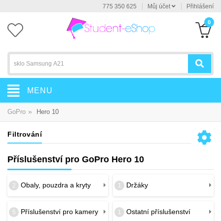
775 350 625
Můj účet
Přihlášení
0
MENU
»
GoPro
Hero 10
Filtrování
Příslušenství pro GoPro Hero 10
Obaly, pouzdra a kryty
Držáky
2
1
Příslušenství pro kamery
Ostatní příslušenství
5
1