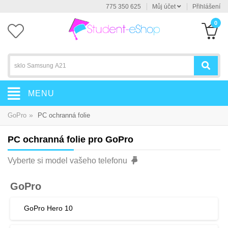
775 350 625
Můj účet
Přihlášení
0
MENU
»
GoPro
PC ochranná folie
PC ochranná folie pro GoPro
Vyberte si model vašeho telefonu
GoPro
GoPro Hero 10