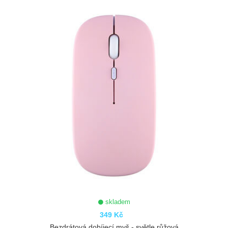
ZOBRAZIT
skladem
349 Kč
Bezdrátová dobíjecí myš - světle růžová