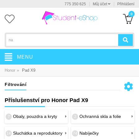
775 350 625
Můj účet
Přihlášení
0
MENU
»
Honor
Pad X9
Filtrování
Příslušenství pro Honor Pad X9
Obaly, pouzdra a kryty
Ochranná skla a folie
7
2
Sluchátka a reproduktory
Nabíječky
14
74