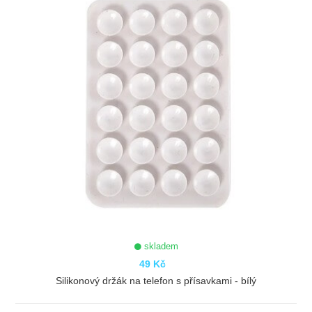
skladem
49 Kč
Silikonový držák na telefon s přísavkami - bílý