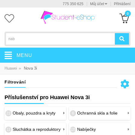
775 350 625
Můj účet
Přihlášení
0
MENU
»
Huawei
Nova 3i
Filtrování
Příslušenství pro Huawei Nova 3i
Obaly, pouzdra a kryty
Ochranná skla a folie
22
6
Sluchátka a reproduktory
Nabíječky
11
125