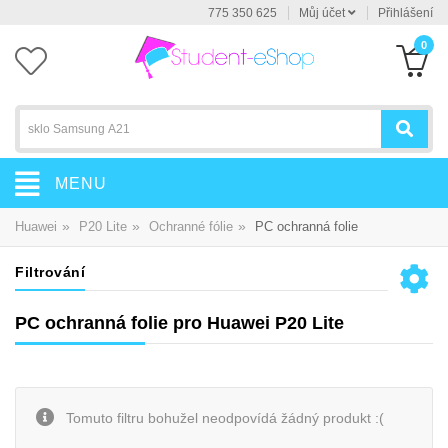
775 350 625
Můj účet
Přihlášení
0
MENU
»
»
»
Huawei
P20 Lite
Ochranné fólie
PC ochranná folie
Filtrování
PC ochranná folie pro Huawei P20 Lite
Tomuto filtru bohužel neodpovídá žádný produkt :(