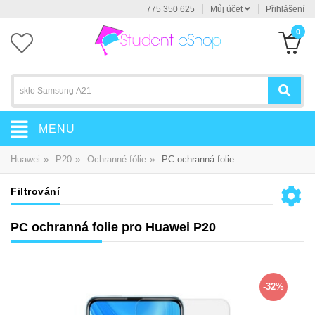
775 350 625
Můj účet
Přihlášení
0
MENU
»
»
»
Huawei
P20
Ochranné fólie
PC ochranná folie
Filtrování
PC ochranná folie pro Huawei P20
-32%