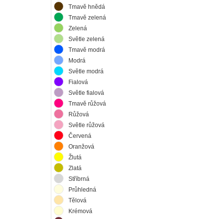
Tmavě hnědá
Tmavě zelená
Zelená
Světle zelená
Tmavě modrá
Modrá
Světle modrá
Fialová
Světle fialová
Tmavě růžová
Růžová
Světle růžová
Červená
Oranžová
Žlutá
Zlatá
Stříbrná
Průhledná
Tělová
Krémová