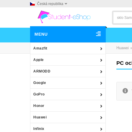
Česká republika
MENU
Huawei
Amazfit
Apple
PC oc
ARMODD
Google
GoPro
Honor
Huawei
Infinix