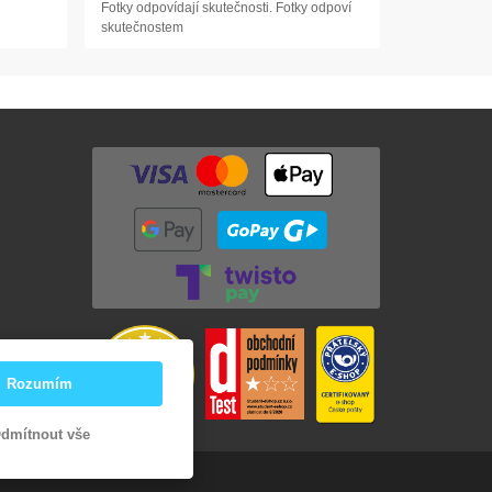
Fotky odpovídají skutečnosti. Fotky odpoví
skutečnostem
Rozumím
dmítnout vše