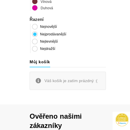
Vínová
Duhová
Řazení
Nejnovější
Nejprodávanější
Nejlevnější
Nejdražší
Můj košík
Váš košík je zatím prázdný :(
Ověřeno našimi
zákazníky