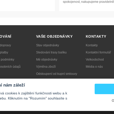
spokojenost, nakupujeme pravidelně
OVÁNÍ
VAŠE OBJEDNÁVKY
KONTAKTY
 dopravy
Stav objednávky
Kontakty
platby
Sledování trasy balíku
Kontaktní formulář
 podmínky
Mé objednávky
Velkoobchod
osobních údajů
Výměna zboží
Média o nás
Odstoupení od kupní smlouvy
t obal
Reklamace
í nám záleží
á cookies k zajištění funkčnosti webu a k
ebu. Kliknutím na "Rozumím" souhlasíte s
O