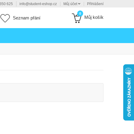
350 625
info@student-eshop.cz
Můj účet
Přihlášení
0
Můj košík
Seznam přání