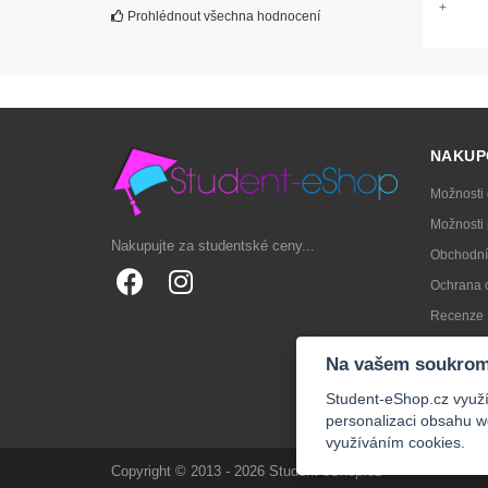
+
Prohlédnout všechna hodnocení
NAKUP
Možnosti
Možnosti 
Nakupujte za studentské ceny...
Obchodní
Ochrana 
Recenze
Jak vybra
Na vašem soukrom
FAQs
Student-eShop.cz využív
personalizaci obsahu w
využíváním cookies.
Copyright © 2013 - 2026 Student-eShop.cz