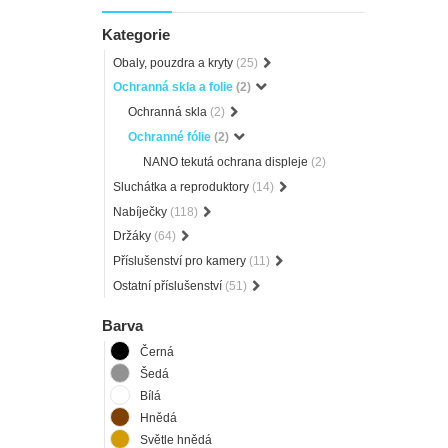
Kategorie
Obaly, pouzdra a kryty
(25)
Ochranná skla a folie
(2)
Ochranná skla
(2)
Ochranné fólie
(2)
NANO tekutá ochrana displeje
(2)
Sluchátka a reproduktory
(14)
Nabíječky
(118)
Držáky
(64)
Příslušenství pro kamery
(11)
Ostatní příslušenství
(51)
Barva
Černá
Šedá
Bílá
Hnědá
Světle hnědá