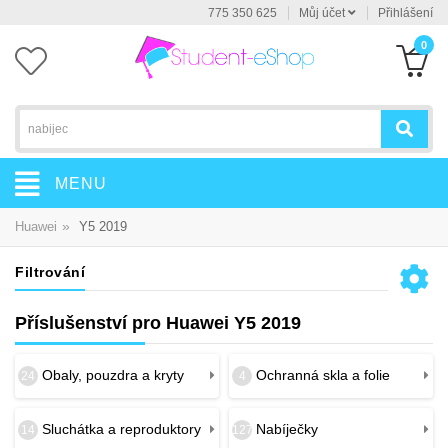
775 350 625
Můj účet
Přihlášení
0
MENU
»
Huawei
Y5 2019
Filtrování
Příslušenství pro Huawei Y5 2019
Obaly, pouzdra a kryty
Ochranná skla a folie
24
4
Sluchátka a reproduktory
Nabíječky
14
127