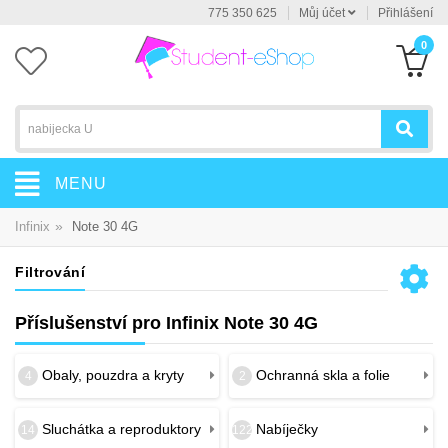
775 350 625
Můj účet
Přihlášení
0
MENU
»
Infinix
Note 30 4G
Filtrování
Příslušenství pro Infinix Note 30 4G
Obaly, pouzdra a kryty
Ochranná skla a folie
4
2
Sluchátka a reproduktory
Nabíječky
14
122