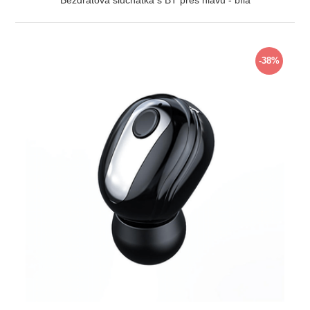
Bezdrátová sluchátka s BT přes hlavu - bílá
ZOBRAZIT
-38%