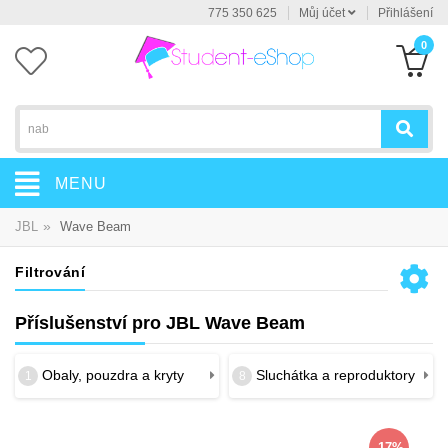
775 350 625
Můj účet
Přihlášení
0
MENU
»
JBL
Wave Beam
Filtrování
Příslušenství pro JBL Wave Beam
Obaly, pouzdra a kryty
Sluchátka a reproduktory
1
8
-17%