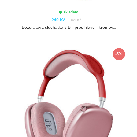
skladem
249 Kč
349 Kč
Bezdrátová sluchátka s BT přes hlavu - krémová
ZOBRAZIT
-5%