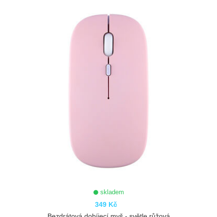
ZOBRAZIT
skladem
349 Kč
Bezdrátová dobíjecí myš - světle růžová