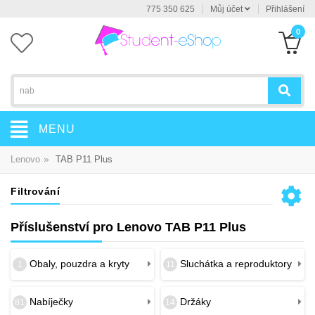
775 350 625
Můj účet
Přihlášení
0
MENU
»
Lenovo
TAB P11 Plus
Filtrování
Příslušenství pro Lenovo TAB P11 Plus
Obaly, pouzdra a kryty
Sluchátka a reproduktory
1
11
Nabíječky
Držáky
81
14