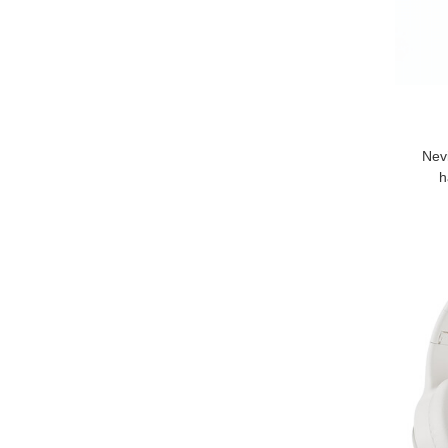
Nevi
h