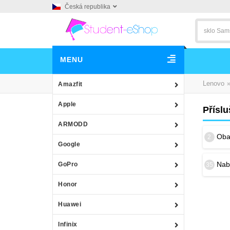
Česká republika
MENU
Lenovo
Amazfit
Apple
Přísl
ARMODD
Obal
2
Google
Nab
GoPro
35
Honor
Huawei
Infinix