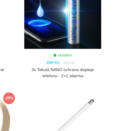
skladem
399 Kč
597 Kč
rné
3x Tekutá NANO ochrana displeje
telefonu - 2+1 zdarma
ZOBRAZIT
-29%