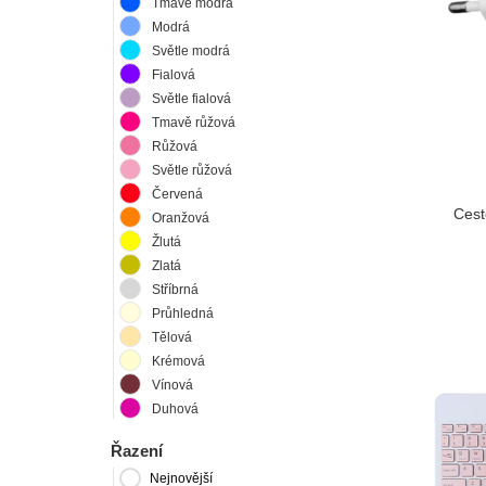
Tmavě modrá
Modrá
Světle modrá
Fialová
Světle fialová
Tmavě růžová
Růžová
Světle růžová
Červená
Cest
Oranžová
Žlutá
Zlatá
Stříbrná
Průhledná
Tělová
Krémová
Vínová
Duhová
Řazení
Nejnovější