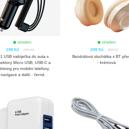
skladem
skladem
199 Kč
249 Kč
249 Kč
349 Kč
1 USB nabíječka do auta s
Bezdrátová sluchátka s BT pře
nektory Micro USB, USB-C a
- krémová
ghtning pro mobilní telefony,
navigace a další - černá
ZOBRAZIT
ZOBRAZIT