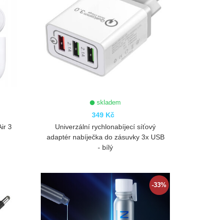
skladem
349 Kč
ir 3
Univerzální rychlonabíjecí síťový
adaptér nabíječka do zásuvky 3x USB
- bílý
ZOBRAZIT
-33%