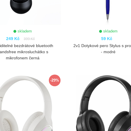
skladem
skladem
249 Kč
59 Kč
399 Kč
ditelné bezdrátové bluetooth
2v1 Dotykové pero Stylus s pr
andsfree mikrosluchátko s
- modré
mikrofonem černá
ZOBRAZIT
ZOBRAZIT
-29%