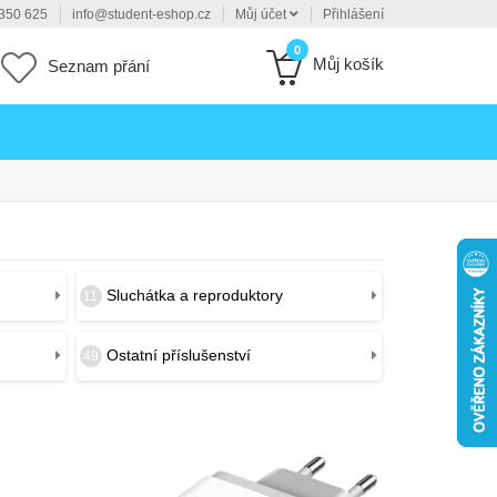
350 625
info@student-eshop.cz
Můj účet
Přihlášení
0
Můj košík
Seznam přání
Sluchátka a reproduktory
11
Ostatní příslušenství
49