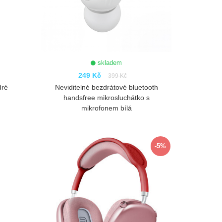
skladem
249 Kč
399 Kč
dré
Neviditelné bezdrátové bluetooth
handsfree mikrosluchátko s
mikrofonem bílá
ZOBRAZIT
-5%