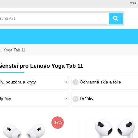
775 
»
Yoga Tab 11
ušenství pro Lenovo Yoga Tab 11
y, pouzdra a kryty
Ochranná skla a folie
2
íječky
Držáky
14
-17%