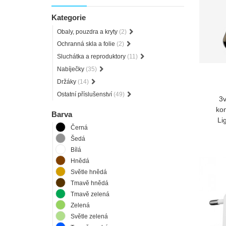
Kategorie
Obaly, pouzdra a kryty
(2)
Ochranná skla a folie
(2)
Sluchátka a reproduktory
(11)
Nabíječky
(35)
Držáky
(14)
Ostatní příslušenství
(49)
3v
ko
Barva
Li
Černá
Šedá
Bílá
Hnědá
Světle hnědá
Tmavě hnědá
Tmavě zelená
Zelená
Světle zelená