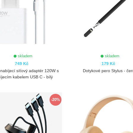
skladem
skladem
749 Kč
179 Kč
nabíjecí síťový adaptér 120W s
Dotykové pero Stylus - če
íjecím kabelem USB C - bílý
ZOBRAZIT
ZOBRAZIT
-20%