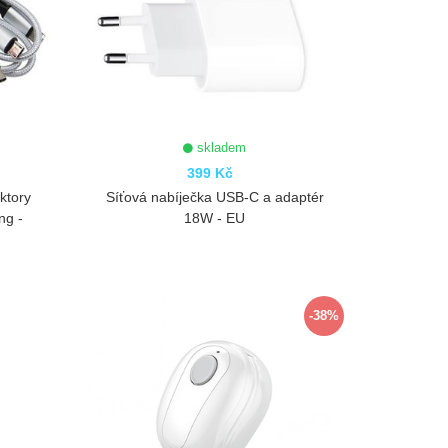
skladem
399 Kč
ktory
Síťová nabíječka USB-C a adaptér
ng -
18W - EU
ZOBRAZIT
-38%