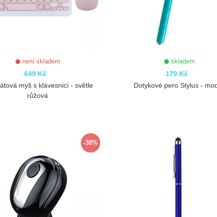
není skladem
skladem
649 Kč
179 Kč
átová myš s klávesnicí - světle
Dotykové pero Stylus - mo
růžová
ZOBRAZIT
ZOBRAZIT
-38%