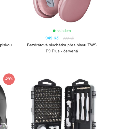
skladem
949 Kč
999 Kč
opiskou
Bezdrátová sluchátka přes hlavu TWS
P9 Plus - červená
ZOBRAZIT
-29%