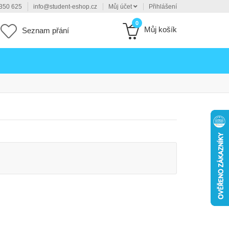
350 625
info@student-eshop.cz
Můj účet
Přihlášení
0
Můj košík
Seznam přání