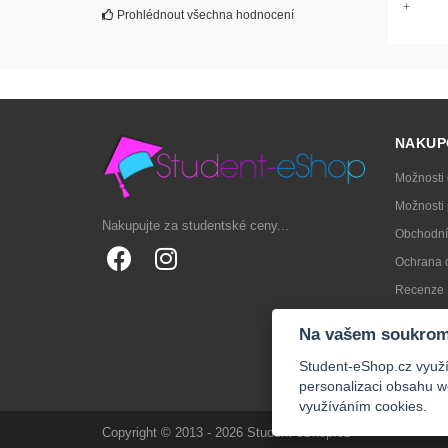
+
Prohlédnout všechna hodnocení
NAKUP
Možnosti
Možnosti 
Nakupujte za studentské ceny...
Obchodní
Ochrana 
Recenze
Jak vybra
Na vašem soukrom
FAQs
Student-eShop.cz využív
personalizaci obsahu w
využíváním cookies.
Copyright © 2013 - 2026 Student-eShop.cz