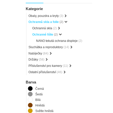
Kategorie
Obaly, pouzdra a kryty
(3)
Ochranná skla a folie
(2)
Ochranná skla
(2)
Ochranné fólie
(2)
NANO tekutá ochrana displeje
(2)
Sluchátka a reproduktory
(14)
Nabíječky
(84)
Držáky
(58)
Příslušenství pro kamery
(11)
Ostatní příslušenství
(46)
Barva
Černá
Šedá
Bílá
Hnědá
Světle hnědá