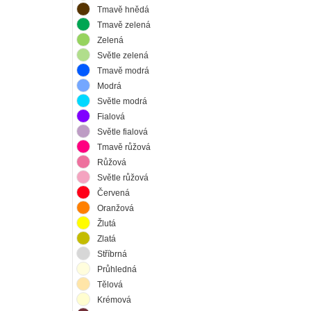
Tmavě hnědá
Tmavě zelená
Zelená
Světle zelená
Tmavě modrá
Modrá
Světle modrá
Fialová
Světle fialová
Tmavě růžová
Růžová
Světle růžová
Červená
Oranžová
Žlutá
Zlatá
Stříbrná
Průhledná
Tělová
Krémová