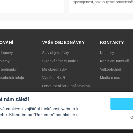
spokojenost, nakupujeme pravidelně
OVÁNÍ
VAŠE OBJEDNÁVKY
KONTAKTY
 dopravy
Stav objednávky
Kontakty
platby
Sledování trasy balíku
Kontaktní formulář
 podmínky
Mé objednávky
Velkoobchod
osobních údajů
Výměna zboží
Média o nás
Odstoupení od kupní smlouvy
t obal
Reklamace
í nám záleží
á cookies k zajištění funkčnosti webu a k
ebu. Kliknutím na "Rozumím" souhlasíte s
O