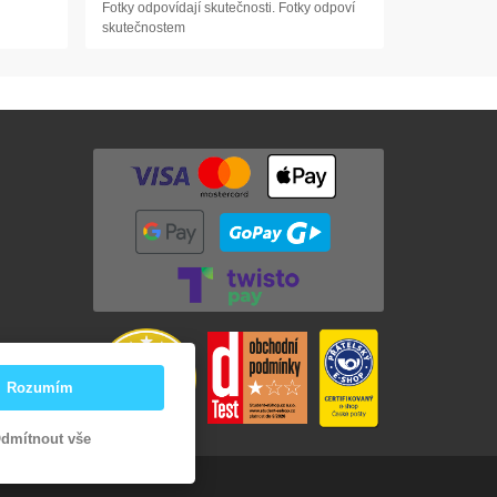
Fotky odpovídají skutečnosti. Fotky odpoví
skutečnostem
Rozumím
dmítnout vše