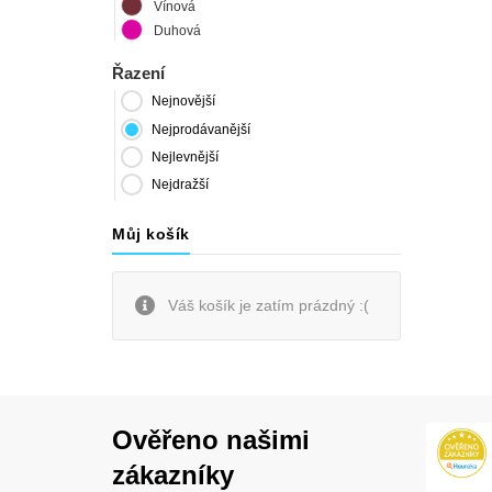
Vínová
Duhová
Řazení
Nejnovější
Nejprodávanější
Nejlevnější
Nejdražší
Můj košík
Váš košík je zatím prázdný :(
Ověřeno našimi
zákazníky