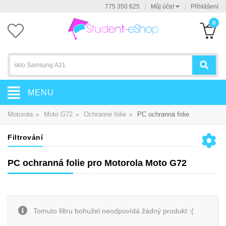
775 350 625
Můj účet
Přihlášení
0
MENU
»
»
»
Motorola
Moto G72
Ochranné fólie
PC ochranná folie
Filtrování
PC ochranná folie pro Motorola Moto G72
Tomuto filtru bohužel neodpovídá žádný produkt :(