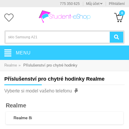
775 350 625
Můj účet
Přihlášení
0
MENU
»
Realme
Příslušenství pro chytré hodinky
Příslušenství pro chytré hodinky Realme
Vyberte si model vašeho telefonu
Realme
Realme 8i