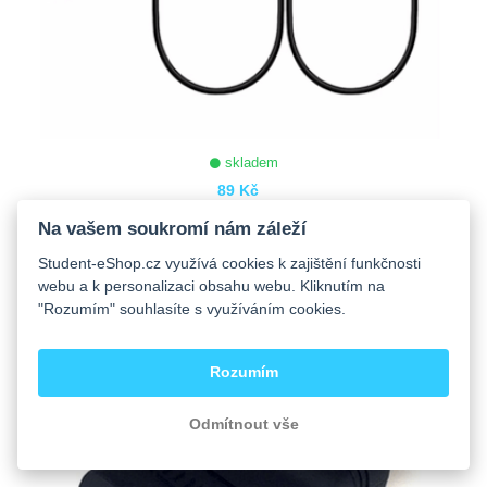
skladem
89 Kč
2v1 Redukce Audio Jack 3.5mm pro sluchátka a
Na vašem soukromí nám záleží
mikrofon s Audio Jack 3.5 mm konektorem černá
Student-eShop.cz využívá cookies k zajištění funkčnosti
webu a k personalizaci obsahu webu. Kliknutím na
"Rozumím" souhlasíte s využíváním cookies.
ZOBRAZIT
Rozumím
Odmítnout vše