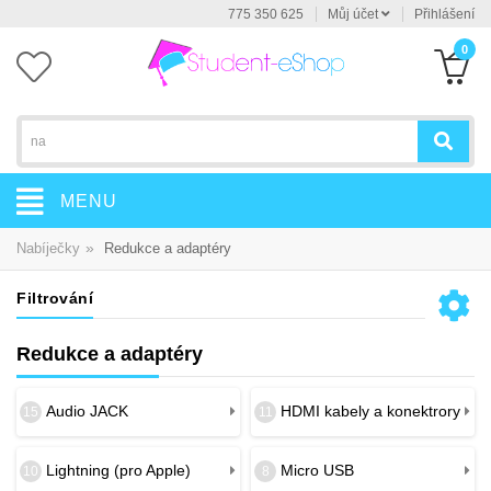
775 350 625
Můj účet
Přihlášení
0
MENU
»
Nabíječky
Redukce a adaptéry
Filtrování
Redukce a adaptéry
Audio JACK
HDMI kabely a konektrory
15
11
Lightning (pro Apple)
Micro USB
10
8