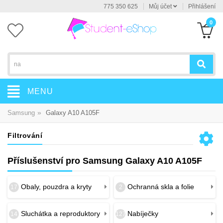
775 350 625
Můj účet
Přihlášení
0
MENU
»
Samsung
Galaxy A10 A105F
Filtrování
Příslušenství pro Samsung Galaxy A10 A105F
Obaly, pouzdra a kryty
Ochranná skla a folie
17
2
Sluchátka a reproduktory
Nabíječky
14
127