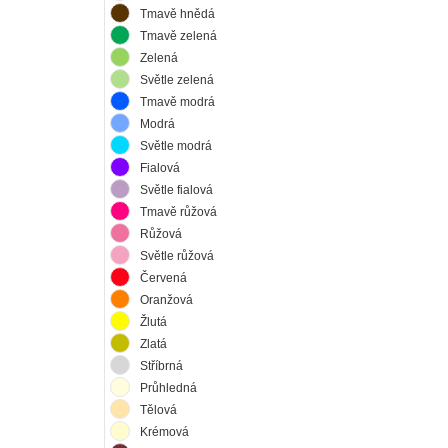
Tmavě hnědá
Tmavě zelená
Zelená
Světle zelená
Tmavě modrá
Modrá
Světle modrá
Fialová
Světle fialová
Tmavě růžová
Růžová
Světle růžová
Červená
Oranžová
Žlutá
Zlatá
Stříbrná
Průhledná
Tělová
Krémová