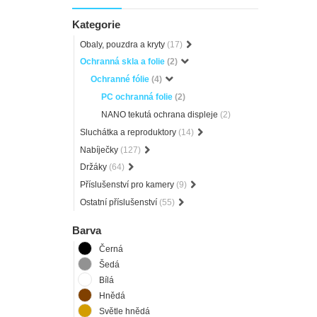
Kategorie
Obaly, pouzdra a kryty
(17)
Ochranná skla a folie
(2)
Ochranné fólie
(4)
PC ochranná folie
(2)
NANO tekutá ochrana displeje
(2)
Sluchátka a reproduktory
(14)
Nabíječky
(127)
Držáky
(64)
Příslušenství pro kamery
(9)
Ostatní příslušenství
(55)
Barva
Černá
Šedá
Bílá
Hnědá
Světle hnědá