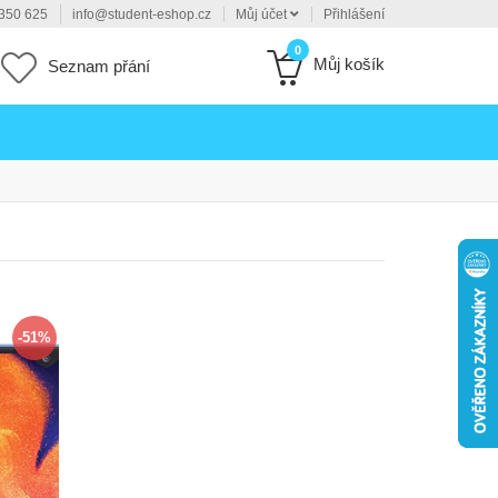
350 625
info@student-eshop.cz
Můj účet
Přihlášení
0
Můj košík
Seznam přání
-51%