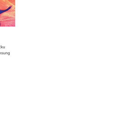
čku
msung