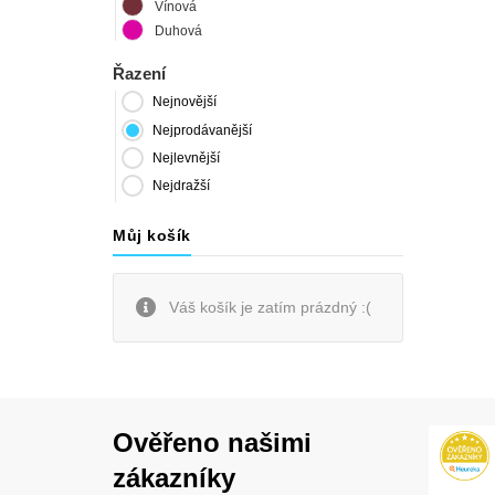
Vínová
Duhová
Řazení
Nejnovější
Nejprodávanější
Nejlevnější
Nejdražší
Můj košík
Váš košík je zatím prázdný :(
Ověřeno našimi
zákazníky