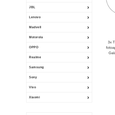
JBL
Lenovo
Madvell
Motorola
3x T
OPPO
foto
Gal
Realme
Samsung
Sony
Vivo
Xiaomi