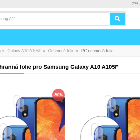
775 
»
»
»
g
Galaxy A10 A105F
Ochranné fólie
PC ochranná folie
hranná folie pro Samsung Galaxy A10 A105F
-50%