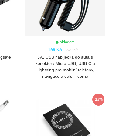
skladem
199 Kč
249 Kč
agsafe
3v1 USB nabíječka do auta s
konektory Micro USB, USB-C a
Lightning pro mobilní telefony,
navigace a další - černá
ZOBRAZIT
-13%