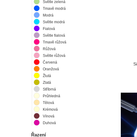
Světle zelená
Tmavě modrá
Modrá
Světle modrá
Fialová
Světle fialová
Tmavě růžová
Růžová
Světle růžová
Červená
S
Oranžová
Žlutá
Zlatá
Stříbrná
Průhledná
Tělová
Krémová
Vínová
Duhová
Řazení