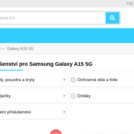
775 
»
g
Galaxy A15 5G
ušenství pro Samsung Galaxy A15 5G
y, pouzdra a kryty
Ochranná skla a folie
6
íječky
Držáky
58
tní příslušenství