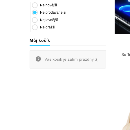
Nejnovější
Nejprodávanější
Nejlevnější
Nejdražší
Můj košík
3x T
Váš košík je zatím prázdný :(