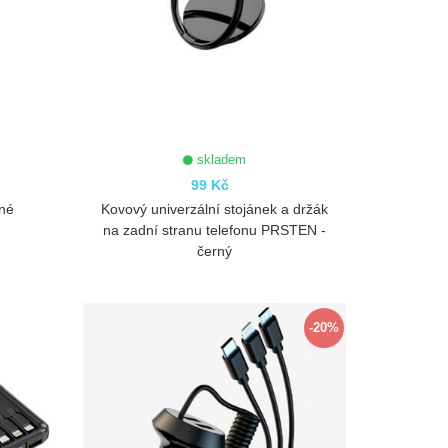
skladem
99 Kč
rné
Kovový univerzální stojánek a držák
na zadní stranu telefonu PRSTEN -
černý
ZOBRAZIT
-20%