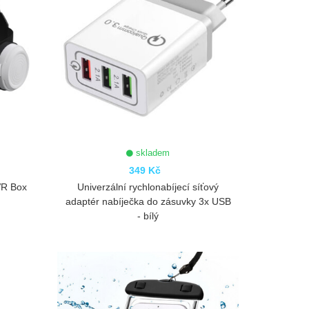
skladem
349 Kč
 VR Box
Univerzální rychlonabíjecí síťový
adaptér nabíječka do zásuvky 3x USB
- bílý
ZOBRAZIT