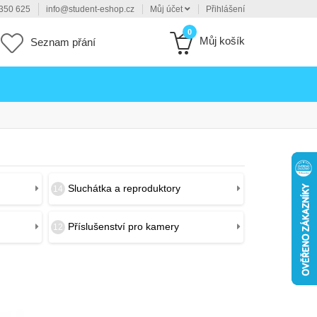
350 625
info@student-eshop.cz
Můj účet
Přihlášení
0
Můj košík
Seznam přání
Sluchátka a reproduktory
14
Příslušenství pro kamery
12