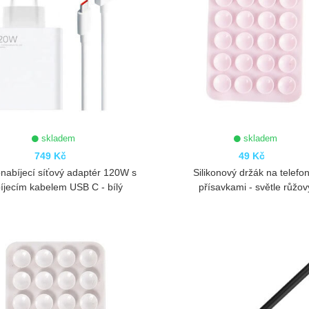
skladem
skladem
749 Kč
49 Kč
nabíjecí síťový adaptér 120W s
Silikonový držák na telefon
íjecím kabelem USB C - bílý
přísavkami - světle růžov
ZOBRAZIT
ZOBRAZIT