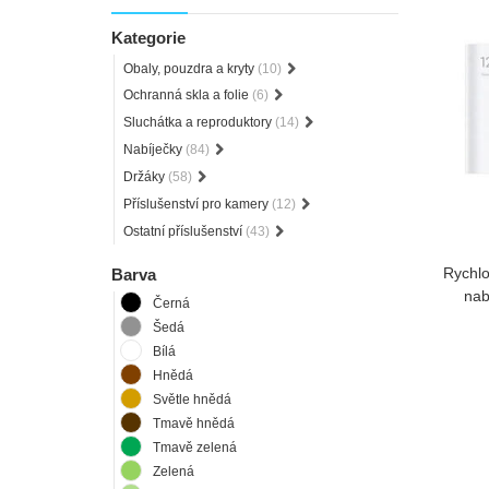
Kategorie
Obaly, pouzdra a kryty
(10)
Ochranná skla a folie
(6)
Sluchátka a reproduktory
(14)
Nabíječky
(84)
Držáky
(58)
Příslušenství pro kamery
(12)
Ostatní příslušenství
(43)
Rychlo
Barva
nab
Černá
Šedá
Bílá
Hnědá
Světle hnědá
Tmavě hnědá
Tmavě zelená
Zelená