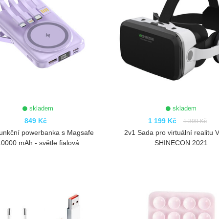
skladem
skladem
849 Kč
1 199 Kč
1 399 Kč
funkční powerbanka s Magsafe
2v1 Sada pro virtuální realitu
10000 mAh - světle fialová
SHINECON 2021
ZOBRAZIT
ZOBRAZIT