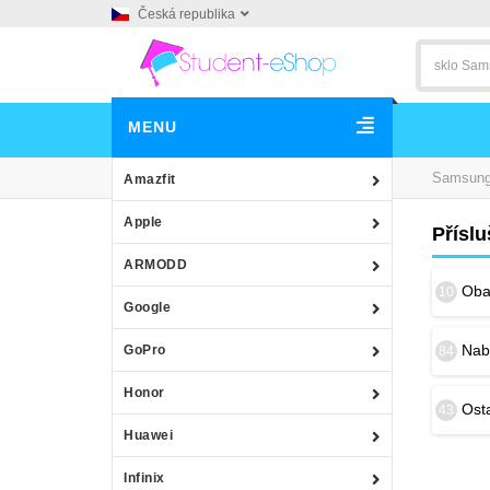
Česká republika
MENU
Samsun
Amazfit
Apple
Přísl
ARMODD
Obal
10
Google
Nab
GoPro
84
Honor
Osta
43
Huawei
Infinix