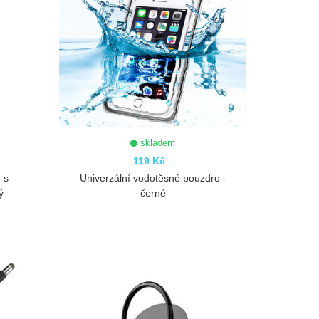
skladem
119 Kč
 s
Univerzální vodotěsné pouzdro -
ý
černé
ZOBRAZIT