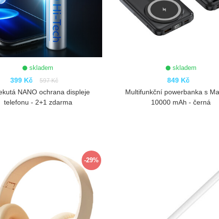
skladem
skladem
399 Kč
849 Kč
597 Kč
ekutá NANO ochrana displeje
Multifunkční powerbanka s M
telefonu - 2+1 zdarma
10000 mAh - černá
ZOBRAZIT
ZOBRAZIT
-29%