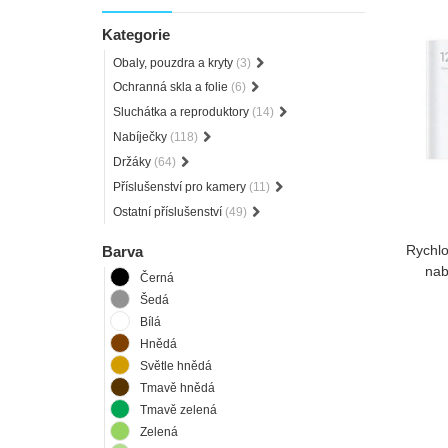
Kategorie
Obaly, pouzdra a kryty
(3)
Ochranná skla a folie
(6)
Sluchátka a reproduktory
(14)
Nabíječky
(118)
Držáky
(64)
Příslušenství pro kamery
(11)
Ostatní příslušenství
(49)
Rychlo
Barva
nab
Černá
Šedá
Bílá
Hnědá
Světle hnědá
Tmavě hnědá
Tmavě zelená
Zelená