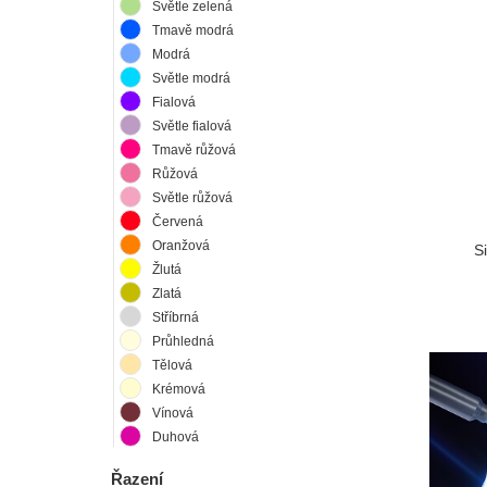
Světle zelená
Tmavě modrá
Modrá
Světle modrá
Fialová
Světle fialová
Tmavě růžová
Růžová
Světle růžová
Červená
Oranžová
S
Žlutá
Zlatá
Stříbrná
Průhledná
Tělová
Krémová
Vínová
Duhová
Řazení