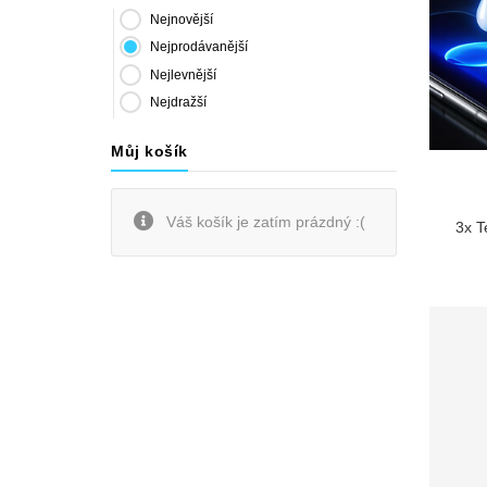
Nejnovější
Nejprodávanější
Nejlevnější
Nejdražší
Můj košík
Váš košík je zatím prázdný :(
3x T