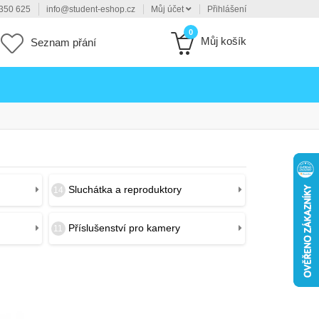
350 625
info@student-eshop.cz
Můj účet
Přihlášení
0
Můj košík
Seznam přání
Sluchátka a reproduktory
14
Příslušenství pro kamery
11