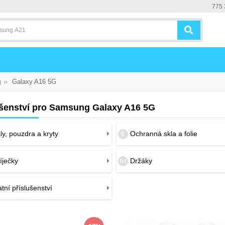
775 
»
g
Galaxy A16 5G
ušenství pro Samsung Galaxy A16 5G
y, pouzdra a kryty
Ochranná skla a folie
6
íječky
Držáky
64
tní příslušenství