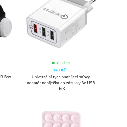
skladem
349 Kč
 VR Box
Univerzální rychlonabíjecí síťový
adaptér nabíječka do zásuvky 3x USB
- bílý
ZOBRAZIT