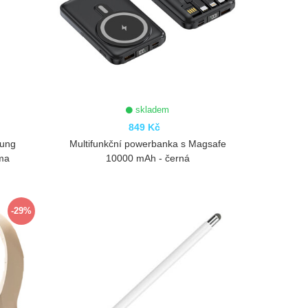
skladem
849 Kč
sung
Multifunkční powerbanka s Magsafe
rma
10000 mAh - černá
ZOBRAZIT
-29%