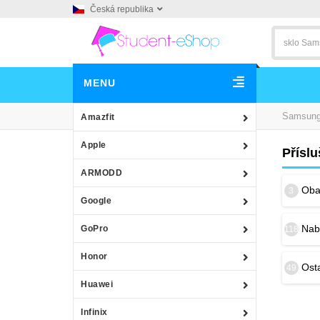
Česká republika
MENU
Samsun
Amazfit
Apple
Přísl
ARMODD
Obal
3
Google
Nab
GoPro
118
Honor
Osta
49
Huawei
Infinix