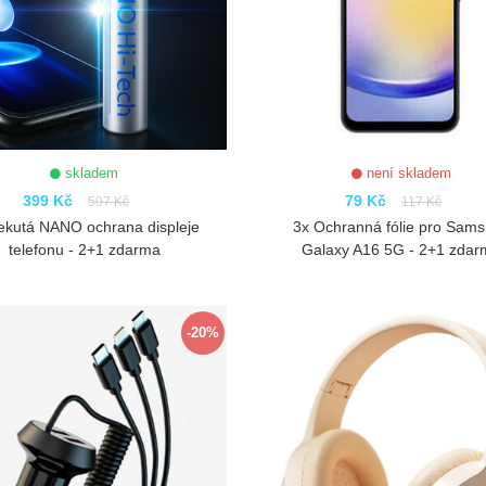
skladem
není skladem
399 Kč
79 Kč
597 Kč
117 Kč
ekutá NANO ochrana displeje
3x Ochranná fólie pro Sam
telefonu - 2+1 zdarma
Galaxy A16 5G - 2+1 zda
ZOBRAZIT
ZOBRAZIT
-20%