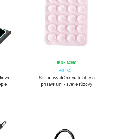
skladem
49 Kč
okovací
Silikonový držák na telefon s
pple
přísavkami - světle růžový
ZOBRAZIT