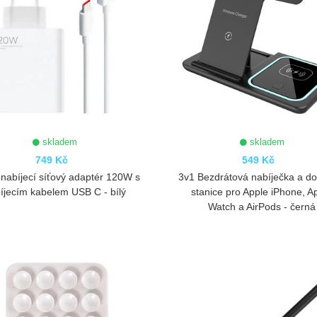
skladem
skladem
749 Kč
549 Kč
nabíjecí síťový adaptér 120W s
3v1 Bezdrátová nabíječka a d
íjecím kabelem USB C - bílý
stanice pro Apple iPhone, A
Watch a AirPods - černá
ZOBRAZIT
ZOBRAZIT