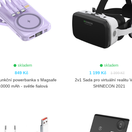
skladem
skladem
849 Kč
1 199 Kč
1 399 Kč
funkční powerbanka s Magsafe
2v1 Sada pro virtuální realitu
10000 mAh - světle fialová
SHINECON 2021
ZOBRAZIT
ZOBRAZIT