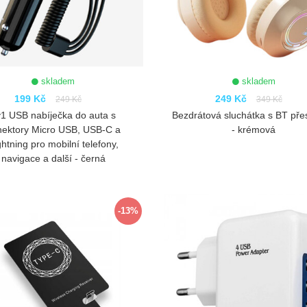
skladem
skladem
199 Kč
249 Kč
249 Kč
349 Kč
1 USB nabíječka do auta s
Bezdrátová sluchátka s BT pře
nektory Micro USB, USB-C a
- krémová
ghtning pro mobilní telefony,
navigace a další - černá
ZOBRAZIT
ZOBRAZIT
-13%