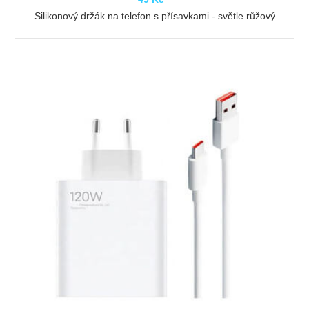
Silikonový držák na telefon s přísavkami - světle růžový
ZOBRAZIT