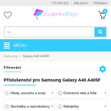
775 350 625
Můj účet
Přihlášení
0
MENU
»
Samsung
Galaxy A40 A405F
Filtrování
Příslušenství pro Samsung Galaxy A40 A405F
Obaly, pouzdra a kryty
Ochranná skla a folie
32
4
Sluchátka a reproduktory
Nabíječky
14
122