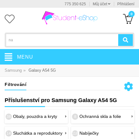
775 350 625
Můj účet
Přihlášení
0
MENU
»
Samsung
Galaxy A54 5G
Filtrování
Příslušenství pro Samsung Galaxy A54 5G
Obaly, pouzdra a kryty
Ochranná skla a folie
38
8
Sluchátka a reproduktory
Nabíječky
14
118