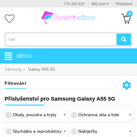
775 350 625
Můj účet
Přihlášení
0
MENU
»
Samsung
Galaxy A55 5G
Filtrování
Příslušenství pro Samsung Galaxy A55 5G
Obaly, pouzdra a kryty
Ochranná skla a folie
4
6
Sluchátka a reproduktory
Nabíječky
14
118