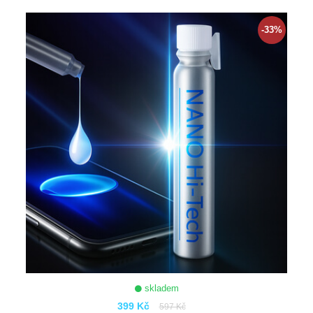
ZOBRAZIT
-33%
skladem
399 Kč
597 Kč