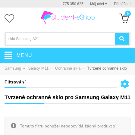
775 350 625
Můj účet
Přihlášení
0
MENU
»
»
»
Samsung
Galaxy M11
Ochranná skla
Tvrzené ochranné sklo
Filtrování
Tvrzené ochranné sklo pro Samsung Galaxy M11
Tomuto filtru bohužel neodpovídá žádný produkt :(