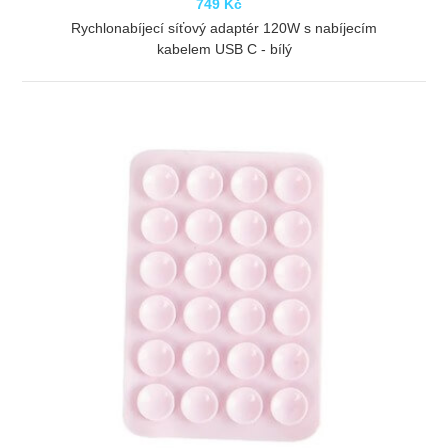
749 Kč
Rychlonabíjecí síťový adaptér 120W s nabíjecím
kabelem USB C - bílý
ZOBRAZIT