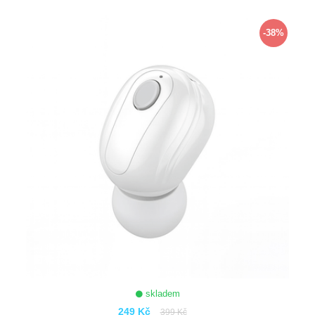
ZOBRAZIT
-38%
skladem
249 Kč
399 Kč