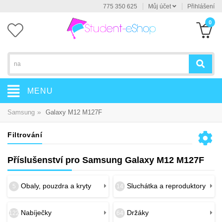
775 350 625
Můj účet
Přihlášení
0
MENU
»
Samsung
Galaxy M12 M127F
Filtrování
Příslušenství pro Samsung Galaxy M12 M127F
Obaly, pouzdra a kryty
Sluchátka a reproduktory
5
14
Nabíječky
Držáky
122
64