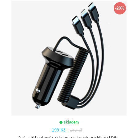
ZOBRAZIT
-20%
skladem
199 Kč
249 Kč
3v1 USB nabíječka do auta s konektory Micro USB,