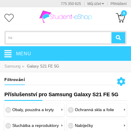
775 350 625
Můj účet
Přihlášení
0
MENU
»
Samsung
Galaxy S21 FE 5G
Filtrování
Příslušenství pro Samsung Galaxy S21 FE 5G
Obaly, pouzdra a kryty
Ochranná skla a folie
36
6
Sluchátka a reproduktory
Nabíječky
14
118