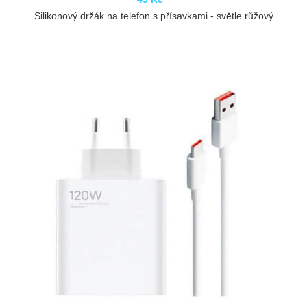
Silikonový držák na telefon s přísavkami - světle růžový
ZOBRAZIT