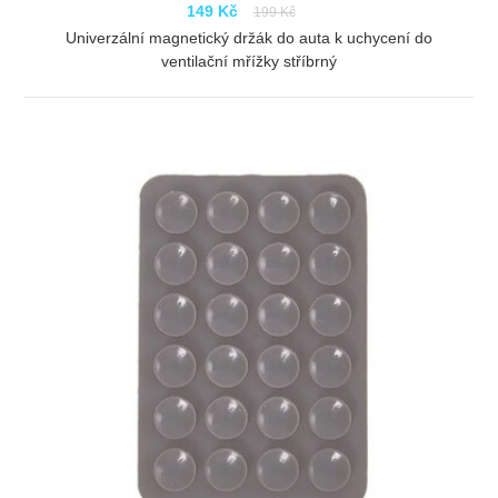
149 Kč
199 Kč
Univerzální magnetický držák do auta k uchycení do
ventilační mřížky stříbrný
ZOBRAZIT