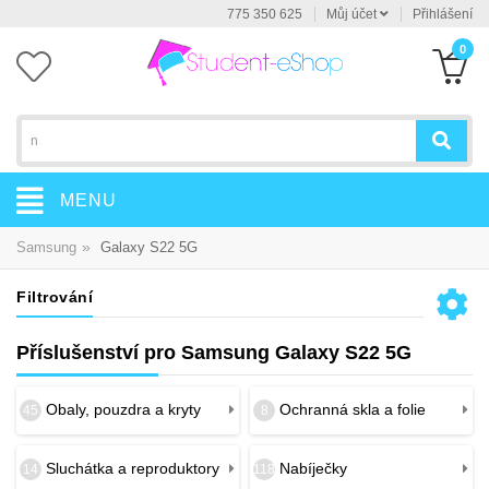
775 350 625
Můj účet
Přihlášení
0
MENU
»
Samsung
Galaxy S22 5G
Filtrování
Příslušenství pro Samsung Galaxy S22 5G
Obaly, pouzdra a kryty
Ochranná skla a folie
45
8
Sluchátka a reproduktory
Nabíječky
14
118