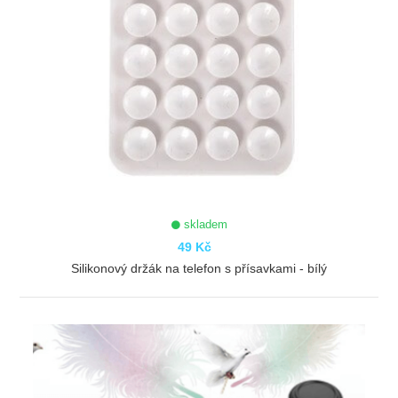
skladem
49 Kč
Silikonový držák na telefon s přísavkami - bílý
ZOBRAZIT