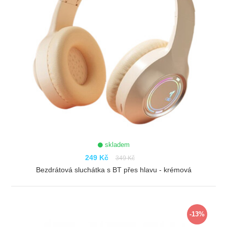
skladem
249 Kč
349 Kč
Bezdrátová sluchátka s BT přes hlavu - krémová
ZOBRAZIT
-13%