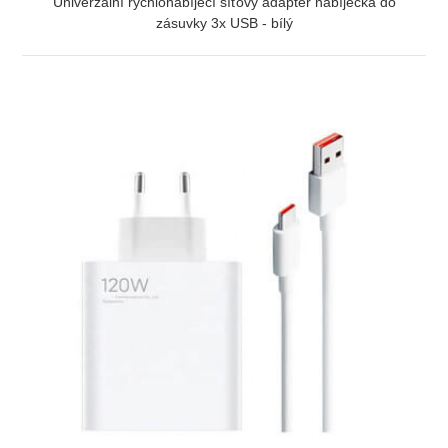
Univerzální rychlonabíjecí síťový adaptér nabíječka do
zásuvky 3x USB - bílý
ZOBRAZIT