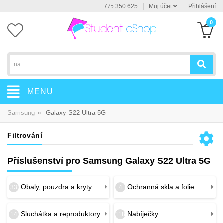
775 350 625
Můj účet
Přihlášení
0
MENU
»
Samsung
Galaxy S22 Ultra 5G
Filtrování
Příslušenství pro Samsung Galaxy S22 Ultra 5G
Obaly, pouzdra a kryty
Ochranná skla a folie
33
4
Sluchátka a reproduktory
Nabíječky
14
118