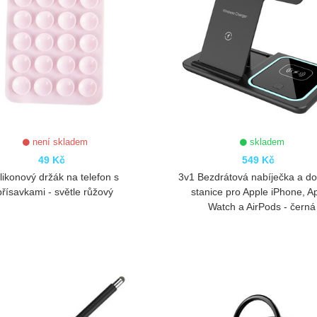
není skladem
skladem
49 Kč
549 Kč
ilikonový držák na telefon s
3v1 Bezdrátová nabíječka a d
přísavkami - světle růžový
stanice pro Apple iPhone, A
Watch a AirPods - černá
ZOBRAZIT
ZOBRAZIT