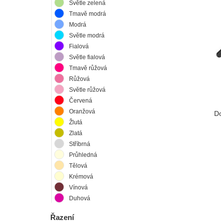
Světle zelená
Tmavě modrá
Modrá
Světle modrá
Fialová
Světle fialová
Tmavě růžová
Růžová
Světle růžová
Červená
Oranžová
Do
Žlutá
Zlatá
Stříbrná
Průhledná
Tělová
Krémová
Vínová
Duhová
Řazení