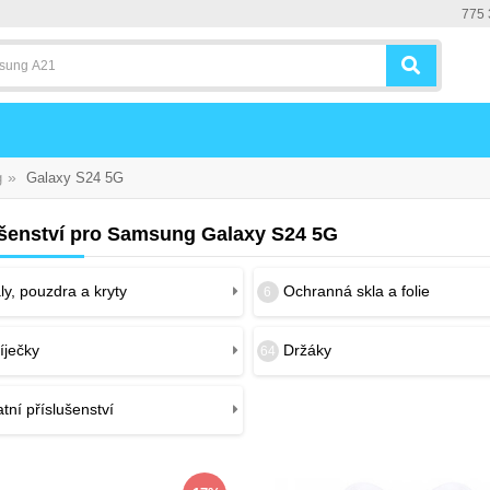
775 
»
g
Galaxy S24 5G
ušenství pro Samsung Galaxy S24 5G
y, pouzdra a kryty
Ochranná skla a folie
6
íječky
Držáky
64
tní příslušenství