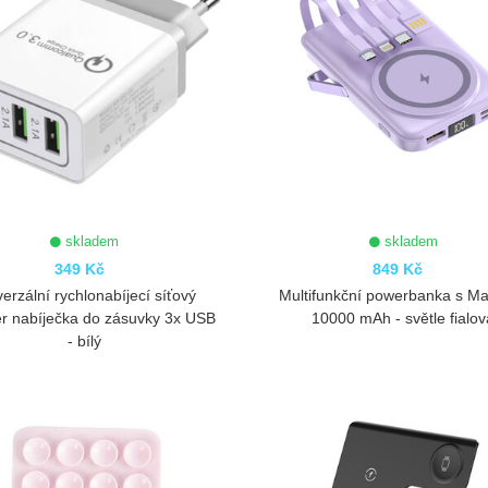
skladem
skladem
349 Kč
849 Kč
verzální rychlonabíjecí síťový
Multifunkční powerbanka s M
r nabíječka do zásuvky 3x USB
10000 mAh - světle fialov
- bílý
ZOBRAZIT
ZOBRAZIT