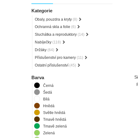
Kategorie
Obaly, pouzdra a kryty
(8)
Ochranná skla a folie
(6)
Sluchátka a reproduktory
(14)
Nabíječky
(118)
Držáky
(64)
Příslušenství pro kamery
(11)
Ostatní příslušenství
(45)
S
Barva
Černá
Šedá
Bílá
Hnědá
Světle hnědá
Tmavě hnědá
Tmavě zelená
Zelená