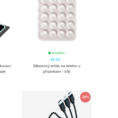
skladem
49 Kč
okovací
Silikonový držák na telefon s
pple
přísavkami - bílý
ZOBRAZIT
-20%