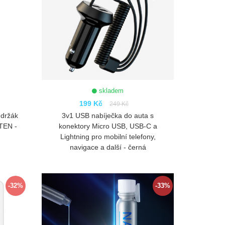
skladem
199 Kč
249 Kč
 držák
3v1 USB nabíječka do auta s
TEN -
konektory Micro USB, USB-C a
Lightning pro mobilní telefony,
navigace a další - černá
ZOBRAZIT
-32%
-33%