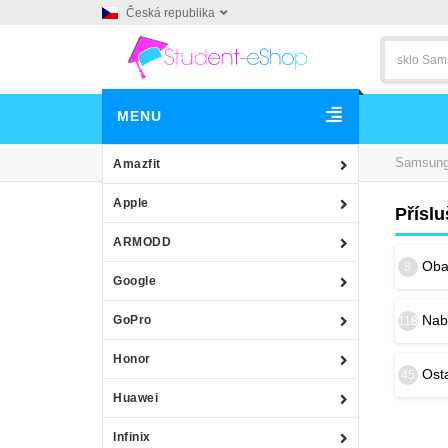
Česká republika
MENU
Samsun
Amazfit
Apple
Přísl
ARMODD
Obal
8
Google
Nab
GoPro
118
Honor
Osta
45
Huawei
Infinix