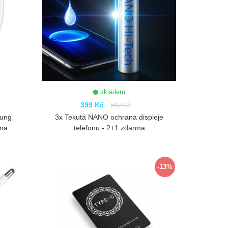
skladem
399 Kč
597 Kč
sung
3x Tekutá NANO ochrana displeje
rma
telefonu - 2+1 zdarma
ZOBRAZIT
-13%