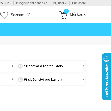
350 625
info@student-eshop.cz
Můj účet
Přihlášení
0
Můj košík
Seznam přání
Sluchátka a reproduktory
14
Příslušenství pro kamery
11