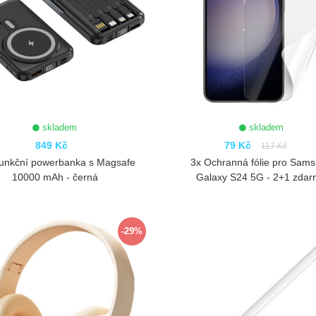
skladem
skladem
849 Kč
79 Kč
117 Kč
funkční powerbanka s Magsafe
3x Ochranná fólie pro Sam
10000 mAh - černá
Galaxy S24 5G - 2+1 zda
ZOBRAZIT
ZOBRAZIT
-29%