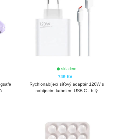
skladem
749 Kč
agsafe
Rychlonabíjecí síťový adaptér 120W s
á
nabíjecím kabelem USB C - bílý
ZOBRAZIT