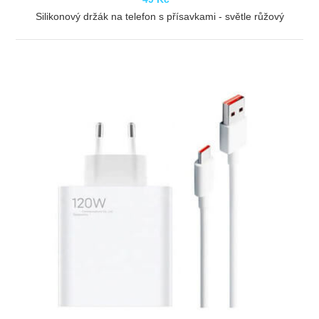
Silikonový držák na telefon s přísavkami - světle růžový
ZOBRAZIT