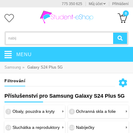
775 350 625
Můj účet
Přihlášení
0
MENU
»
Samsung
Galaxy S24 Plus 5G
Filtrování
Příslušenství pro Samsung Galaxy S24 Plus 5G
Obaly, pouzdra a kryty
Ochranná skla a folie
7
4
Sluchátka a reproduktory
Nabíječky
14
118