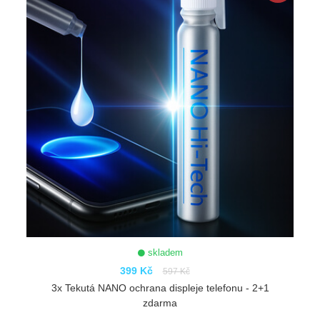
skladem
399 Kč
597 Kč
3x Tekutá NANO ochrana displeje telefonu - 2+1
zdarma