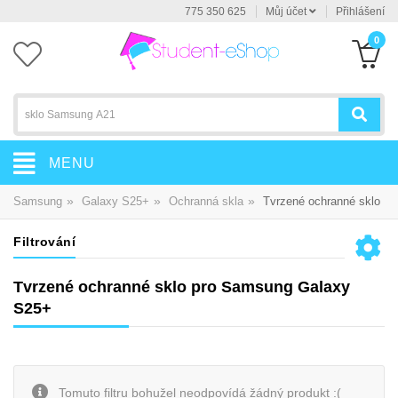
775 350 625
Můj účet
Přihlášení
0
MENU
»
»
»
Samsung
Galaxy S25+
Ochranná skla
Tvrzené ochranné sklo
Filtrování
Tvrzené ochranné sklo pro Samsung Galaxy
S25+
Tomuto filtru bohužel neodpovídá žádný produkt :(