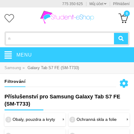
775 350 625
Můj účet
Přihlášení
0
MENU
»
Samsung
Galaxy Tab S7 FE (SM-T733)
Filtrování
Příslušenství pro Samsung Galaxy Tab S7 FE
(SM-T733)
Obaly, pouzdra a kryty
Ochranná skla a folie
3
2